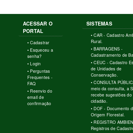
ACESSAR O
SISTEMAS
PORTAL
• CAR - Cadastro Amb
Rural.
• Cadastrar
• BARRAGENS -
• Esqueceu a
Cadastramento de B
senha?
• CEUC - Cadastro E
• Login
de Unidades de
• Perguntas
Conservação.
Frequentes -
• CONSULTA PÚBLICA
FAQ
meio da consulta, a
• Reenvio do
recebe sugestões do
email de
cidadão.
confirmação
• DOF - Documento 
Origem Florestal.
• REGISTRO AMBIEN
Registros de Cadastr