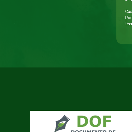
Cas
Po
téc