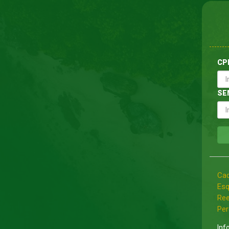
CP
SE
Cad
Esq
Ree
Per
Inf