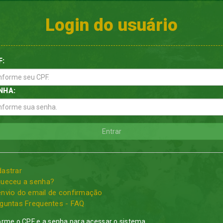
Login do usuário
F:
NHA:
astrar
ueceu a senha?
nvio do email de confirmação
guntas Frequentes - FAQ
orme o CPF e a senha para acessar o sistema.