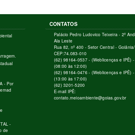
CONTATOS
Palácio Pedro Ludovico Teixeira - 2º And
iental
Ala Leste
Rua 82, nº 400 - Setor Central - Goiâni
CEP:74.083-010
arragem.
(62) 98164-0537 - (Weblicenças e IPÊ) -
stadual
(08:00 às 12:00)
(62) 98164-0476 - (Weblicenças e IPÊ) -
(13:00 às 17:00)
 - Por
(62) 3201-5200
 Semad
E-mail IPÊ:
contato.meioambiente@goias.gov.br
de
TAL -
o de