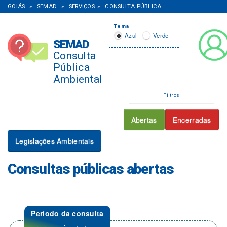
GOIÁS
»
SEMAD
»
SERVIÇOS
»
CONSULTA PÚBLICA
Tema
Azul
Verde
SEMAD
Consulta
Pública
Ambiental
Filtros
Abertas
Encerradas
Legislações Ambientais
Consultas públicas abertas
Período da consulta