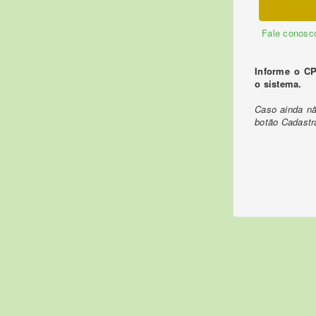
Fale conosc
Informe o CP
o sistema.
Caso ainda nã
botão Cadastra