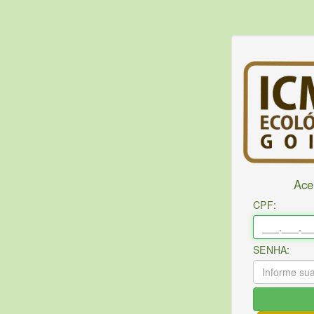
Ace
CPF:
SENHA: